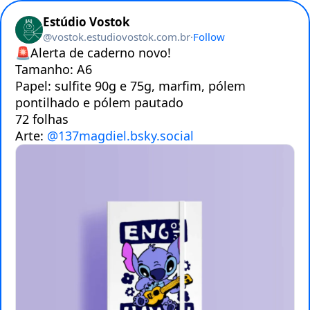
Estúdio Vostok
@
vostok.estudiovostok.com.br
·
Follow
🚨Alerta de caderno novo!

Tamanho: A6 

Papel: sulfite 90g e 75g, marfim, pólem 
pontilhado e pólem pautado

72 folhas

Arte: 
@137magdiel.bsky.social