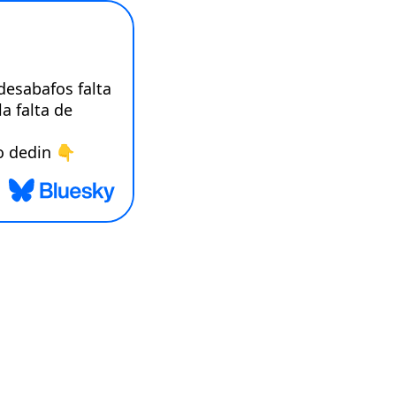
esabafos falta 
 falta de 
o dedin 👇