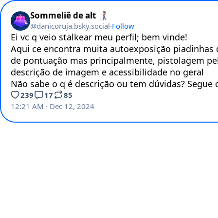
Sommeliê de alt 👩‍🦯
@
danicoruja.bsky.social
·
Follow
Ei vc q veio stalkear meu perfil; bem vinde!

Aqui ce encontra muita autoexposição piadinhas d
de pontuação mas principalmente, pistolagem pela
descrição de imagem e acessibilidade no geral

Não sabe o q é descrição ou tem dúvidas? Segue 
239
17
85
12:21 AM · Dec 12, 2024