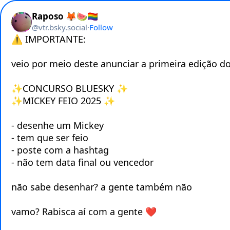
Raposo 🦊🍉🏳️‍🌈
@
vtr.bsky.social
·
Follow
⚠️ IMPORTANTE:

veio por meio deste anunciar a primeira edição do
✨CONCURSO BLUESKY ✨

✨MICKEY FEIO 2025 ✨

- desenhe um Mickey

- tem que ser feio

- poste com a hashtag

- não tem data final ou vencedor

não sabe desenhar? a gente também não

vamo? Rabisca aí com a gente ❤️
