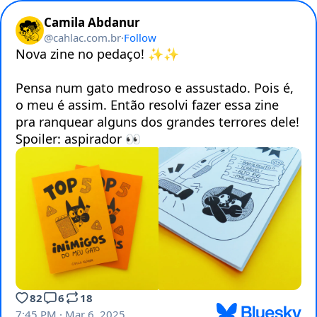
Camila Abdanur
@
cahlac.com.br
·
Follow
Nova zine no pedaço! ✨️✨️

Pensa num gato medroso e assustado. Pois é, 
o meu é assim. Então resolvi fazer essa zine 
pra ranquear alguns dos grandes terrores dele! 
Spoiler: aspirador 👀
82
6
18
7:45 PM · Mar 6, 2025