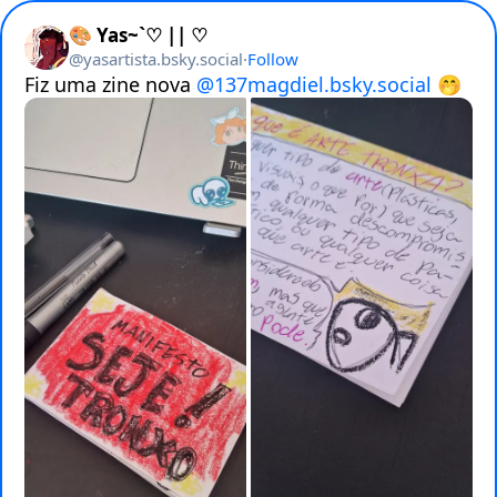
🎨 Yas~`♡ || ♡
@
yasartista.bsky.social
·
Follow
Fiz uma zine nova 
@137magdiel.bsky.social
 🤭